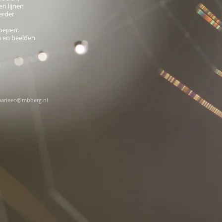
n lijnen
erder
roepen:
n en beelden
arleen@mbberg.nl