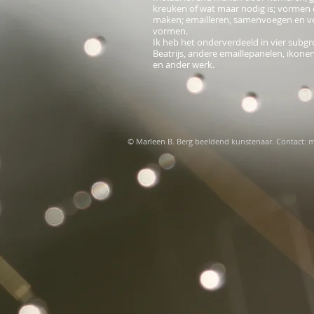
kreuken of wat maar nodig is; vormen e
maken; emailleren, samenvoegen en v
vormen.
​Ik heb het onderverdeeld in vier subg
Beatrijs, andere emaillepanelen, ikone
en ander werk.
© Marleen B. Berg beeldend kunstenaar. Contact:
m