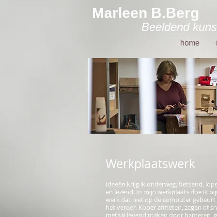
Marleen B.Berg
Beeldend kuns
home
Werkplaatswerk
Ideeën krijg ik onderweg, fietsend, lo
en lezend. In mijn werkplaats doe ik bij
werk dat niet op de computer gebeurt 
het verder. Koper afmeten, zagen of sn
metaal levend maken door hameren, g