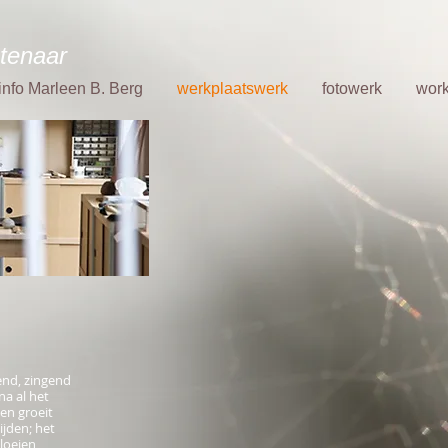
tenaar
info Marleen B. Berg
werkplaatswerk
fotowerk
wor
pend, zingend
na al het
en groeit
ijden; het
loeien,