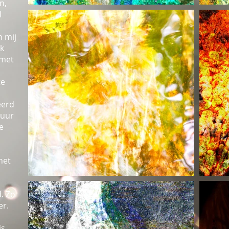
n,
l
n mij
ik
 met
te
eerd
vuur
e
het
. Zo
er.
js