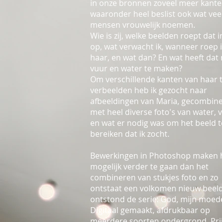
in onze bronnen zoveel meer kante
waaronder heel beslist ook wat vee
mensen vrouwelijk noemen.
Wie is zij, welke beelden roept dat i
op, wat verwacht ik, wanneer roep 
haar, en wat dan? En wat heeft dat
vuur en water te maken?
Om verschillende kanten van haar 
verbeelden heb ik gezocht naar
afbeeldingen van Maria, gecombin
met heel diverse foto's van water, 
en wat er nodig was om het beeld t
bereiken dat ik zocht.
Bewerkingen in Photoshop maken 
mogelijk verder te gaan dan het
combineren van stukjes foto en zo
ontstaat een volkomen nieuw beeld
ontstond de serie: God, mijn moed
Digitaal gemaakt, afdrukbaar op
meerdere soorten ondergrond. Pri