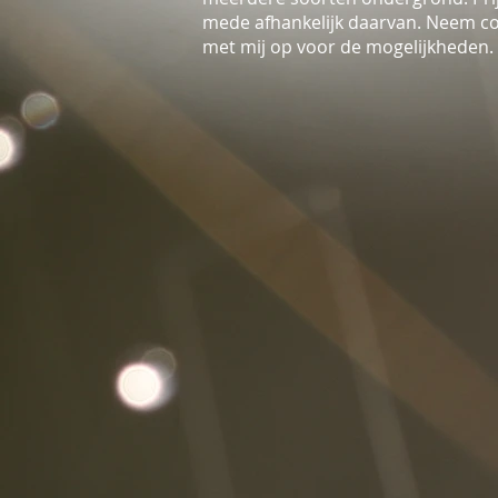
mede afhankelijk daarvan. Neem c
met mij op voor de mogelijkheden.