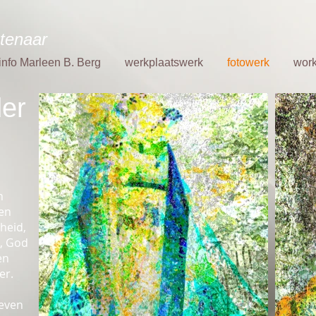
tenaar
info Marleen B. Berg
werkplaatswerk
fotowerk
wor
er
n
 en
heid,
t, God
en
er.
reven