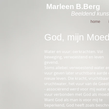
Marleen B.Berg
Beeldend kuns
home
God, mijn Moed
Water en vuur: oerkrachten. Vol
beweging, verwoestend en leven
gevend.
Soms allebei: verwoestend water e
vuur geven later vruchtbare aarde
nieuw leven. Die kracht, vruchtbaar
vruchtwater, het vuur van de Gees
- associërend werd voor mij water 
vuur verbonden met God als moed
Want God als man is voor mij te
beperkend, God heeft zoals besch