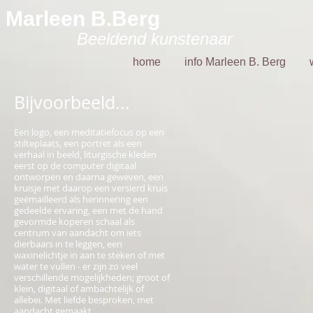
Marleen B.Berg
Beeldend kunstenaar
home
info Marleen B. Berg
Bijvoorbeeld...
Een logo, een meditatiefocus op een
stilteplaats, een portret als een
verhaal in beeld, liturgische kleden
eerst op de computer digitaal
ontworpen en daarna geweven, een
kruisje met daarop een versierd kruis
geëmailleerd als herinnering een
gedeelde ervaring, een met de hand
gevormde koperen schaal als
centrum van aandacht om iets
dierbaars in te leggen, een
waxinelichtje in aan te steken of met
water te vullen - er zijn zo veel
verschillende mogelijkheden; groot of
klein, digitaal of ambachtelijk of
allebei. Met liefde besproken, met
aandacht gemaakt.