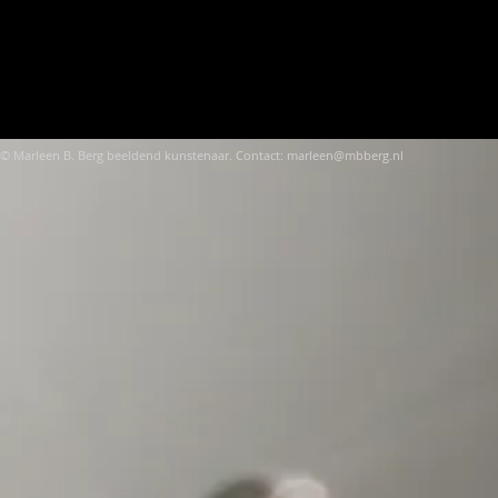
© Marleen B. Berg beeldend kunstenaar. Contact:
marleen@mbberg.nl